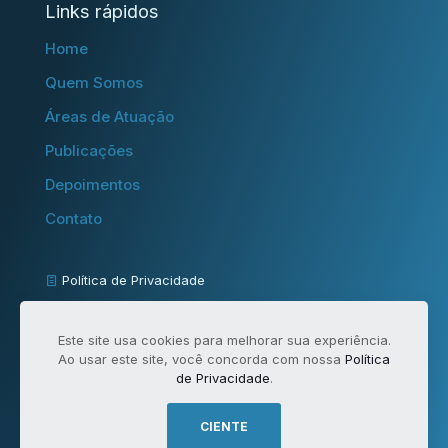
Links rápidos
Home
Quem Somos
Áreas de Atuação
Publicações
Depoimentos
Contato
Política de Privacidade
Termos de Uso
Este site usa cookies para melhorar sua experiência.
FAQ - Perguntas Frequentes
Ao usar este site, você concorda com nossa
Política
de Privacidade
.
powered by
CIENTE