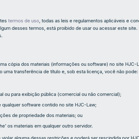
stes
termos de uso
, todas as leis e regulamentos aplicáveis ​​e 
algum desses termos, está proibido de usar ou acessar este site.
s.
a cópia dos materiais (informações ou software) no site HJC-Law
 uma transferência de título e, sob esta licença, você não pode:
al ou para exibição pública (comercial ou não comercial);
e qualquer software contido no site HJC-Law;
ações de propriedade dos materiais; ou
lhe’ os materiais em qualquer outro servidor.
 violar alguma dessas restrições e poderá ser rescindida por H