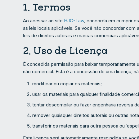
1. Termos
Ao acessar ao site
HJC-Law
, concorda em cumprir e
as leis locais aplicáveis. Se você não concordar com 
leis de direitos autorais e marcas comerciais aplicávei
2. Uso de Licença
É concedida permissão para baixar temporariamente um
não comercial. Esta é a concessão de uma licença, não
modificar ou copiar os materiais;
usar os materiais para qualquer finalidade comerci
tentar descompilar ou fazer engenharia reversa d
remover quaisquer direitos autorais ou outras not
transferir os materiais para outra pessoa ou ‘espe
Esta licença será automaticamente rescindida se você