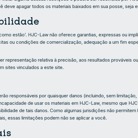
cê deve apagar todos os materiais baixados em sua posse, seja 
bilidade
como estão’. HJC-Law não oferece garantias, expressas ou implíci
plícitas ou condições de comercialização, adequação a um fim espe
 representação relativa à precisão, aos resultados prováveis ​​ou
m sites vinculados a este site.
 responsáveis ​​por quaisquer danos (incluindo, sem limitação,
a incapacidade de usar os materiais em HJC-Law, mesmo que HJ
sibilidade de tais danos. Como algumas jurisdições não permitem l
is, essas limitações podem não se aplicar a você.
ais