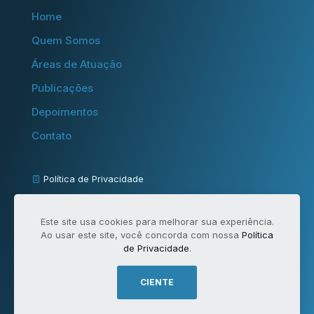
Home
Quem Somos
Áreas de Atuação
Publicações
Depoimentos
Contato
Política de Privacidade
Termos de Uso
Este site usa cookies para melhorar sua experiência.
FAQ - Perguntas Frequentes
Ao usar este site, você concorda com nossa
Política
de Privacidade
.
powered by
CIENTE